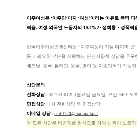
이주여성은 ‘이주민’이자 ‘여성’이라는 이유로 폭력 피해
력을, 여성 외국인 노동자의 10.7%가 성희롱・성폭
한국이주여성인권센터는 “이주여성이 기댈 마지막 곳
듣고 필요한 부분을 지원하는 인권지향적 상담을 추구하
베트남, 중국, 필리핀, 몽골, 영어 등 이중언어가 가
상담문의
전화상담
: 02-733-0120 (월요일-금요일, 오전 9:00~오후 
면접상담
: 1차 전화상담 후 면접상담
이메일 상담
:
smf0120@hanmail.net
※ 모든 상담은 비공개를 원칙으로 하여 신원이 노출되