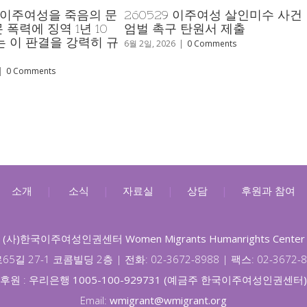
건
탄원 연명 요청 외국인 아내에게
[보도자료] 이주여성
끔찍한 폭력을 행사하고, 불안정
력, 스토킹, 그리고
체류 지위를 만든 가해자 엄벌 촉
를 국가의 책임으로 
구 탄원
주 여고생 살해사건
5월 19일, 2026
|
0 Comments
5월 15일, 2026
|
0 Commen
소개
|
소식
|
자료실
|
상담
|
후원과 참여
(사)한국이주여성인권센터 Women Migrants Humanrights Center
65길 27-1 코콤빌딩 2층 |
전화: 02-3672-8988 |
팩스: 02-3672-
후원 :
우리은행 1005-100-929731 (예금주 한국이주여성인권센터)
Email:
wmigrant@wmigrant.org