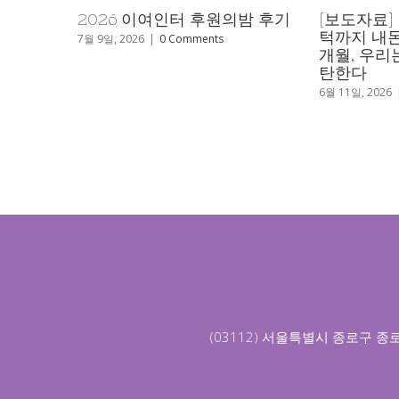
] 이주여성을 죽음의 문
260529 이주여성 살인미수 사
 폭력에 징역 1년 10
엄벌 촉구 탄원서 제출
리는 이 판결을 강력히 규
6월 2일, 2026
|
0 Comments
6
|
0 Comments
(03112) 서울특별시 종로구 종로