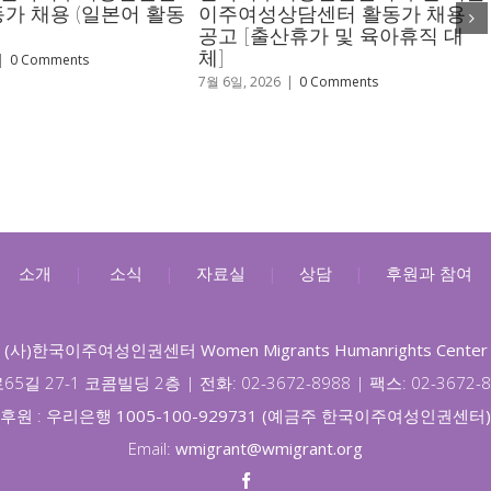
(일본어 활동
이주여성상담센터 활동가 채용
침없이 멈
공고 [출산휴가 및 육아휴직 대
여성 인
체]
6월 8일, 2026
7월 6일, 2026
|
0 Comments
소개
|
소식
|
자료실
|
상담
|
후원과 참여
(사)한국이주여성인권센터 Women Migrants Humanrights Center
65길 27-1 코콤빌딩 2층 |
전화: 02-3672-8988 |
팩스: 02-3672-
후원 :
우리은행 1005-100-929731 (예금주 한국이주여성인권센터)
Email:
wmigrant@wmigrant.org