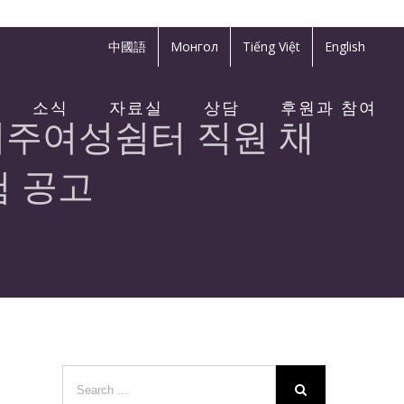
中國語
Монгол
Tiếng Việt
English
소식
자료실
상담
후원과 참여
이주여성쉼터 직원 채
험 공고