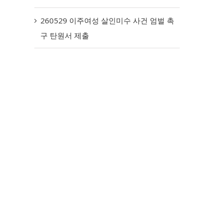
260529 이주여성 살인미수 사건 엄벌 촉
구 탄원서 제출
탄원 연명 요청 외국인 아내에게
이여인터 후원의 밤
거