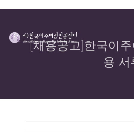
[채용공고]한국이주
용 서