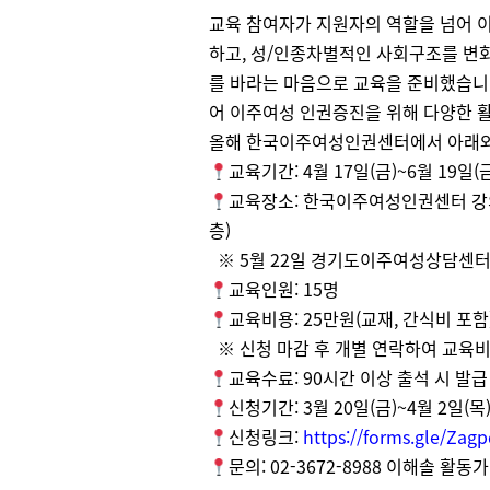
교육 참여자가 지원자의 역할을 넘어 
하고, 성/인종차별적인 사회구조를 변
를 바라는 마음으로 교육을 준비했습니다
어 이주여성 인권증진을 위해 다양한 활
올해 한국이주여성인권센터에서 아래와
교육기간: 4월 17일(금)~6월 19일(금
교육장소: 한국이주여성인권센터 강의실 
층)
※ 5월 22일 경기도이주여성상담센터
교육인원: 15명
교육비용: 25만원(교재, 간식비 포함
※ 신청 마감 후 개별 연락하여 교육비
교육수료: 90시간 이상 출석 시 발급
신청기간: 3월 20일(금)~4월 2일(목
신청링크:
https://forms.gle/Za
문의: 02-3672-8988 이해솔 활동가